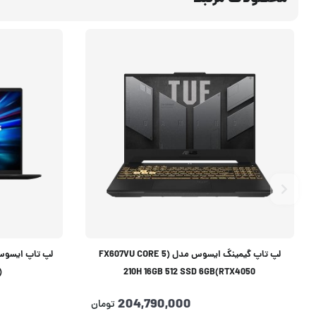
لپ تاپ گیمینگ ایسوس مدل (FX607VU CORE 5
)
210H 16GB 512 SSD 6GB(RTX4050
204,790,000
تومان