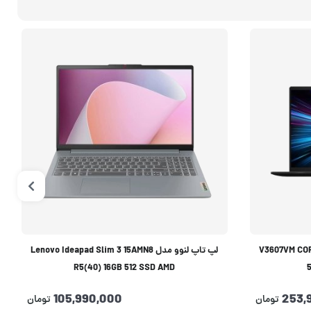
V3607VM CORE7 240H 
لپ تاپ لنوو مدل Lenovo Ideapad Slim 3 15AMN8
R5(40) 16GB 512 SSD AMD
105,990,000
253,
تومان
تومان