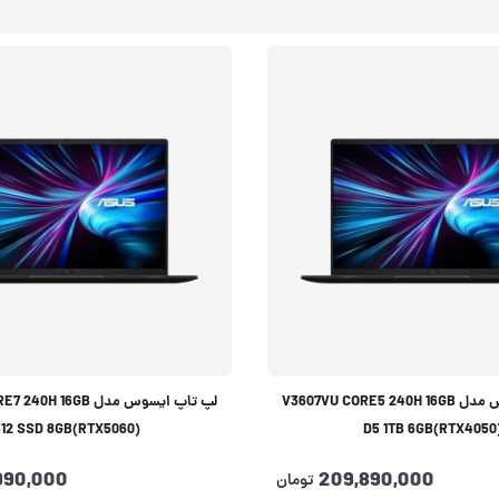
لپ تاپ ایسوس مدل V3607VU CORE5 240H 16GB
لپ تاپ ایسوس مدل 16GB
512 SSD 8GB(RTX5060)
D5 1TB 6GB(RTX4050
990,000
209,890,000
تومان