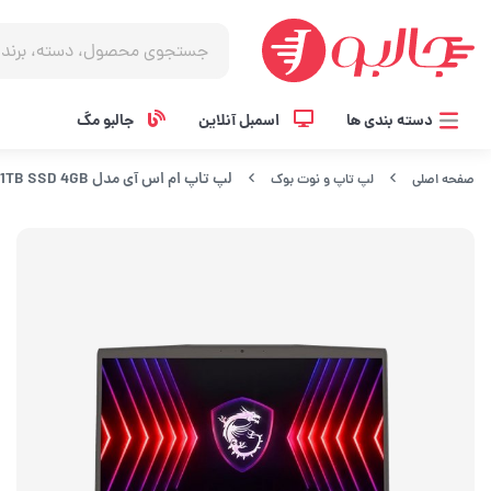
دسته بندی ها
اسمبل آنلاین
جالبو مگ
لپ تاپ ام اس آی مدل THIN 15 B13UC i5 13420H 16GB 1TB SSD 4GB
صفحه اصلی
لپ تاپ و نوت بوک