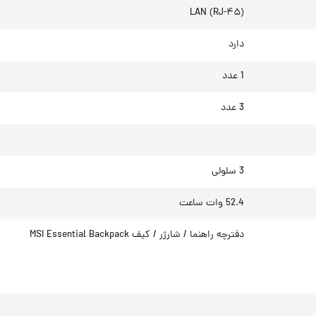
LAN (RJ-۴۵)
دارد
1 عدد
3 عدد
3 سلولی
52.4 وات ساعت
دفترچه راهنما / شارژر / کیف MSI Essential Backpack