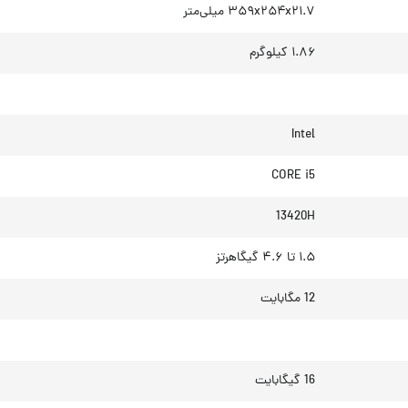
۳۵۹x۲۵۴x۲۱.۷ میلی‌متر
۱.۸۶ کیلوگرم
Intel
CORE i5
13420H
۱.۵ تا ۴.۶ گیگاهرتز
12 مگابایت
16 گیگابایت