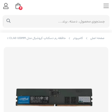
0
صفحه اصلی
کامپیوتر
حافظه رم دسکتاپ کروشیال مدل 16GB DDR5 4800Mhz CL40 UDIMM