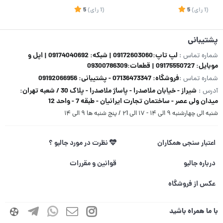
(1
رای
)
5
(1
رای
)
5
1
پشتیبانی
لپ تاپ:09172603060 | شبکه: 09174040692 | اپل و
شماره تماس :
موبایل: 09175550727 | قطعات:09300786309
فروشگاه: 07136473347 - پشتیبانی: 09192066956
شماره تماس :
شیراز - خیابان ملاصدرا - پاساژ ملاصدرا - پلاک 30 / شعبه تهران:
آدرس :
میدان ولی عصر - ساختمان تجارت ایرانیان - طبقه 7 - واحد 12
شنبه الی چهارشنبه ۹ الی ۱۴ - ۱۷ الی ۲1 / پنج شنبه ها ۹ الی ۱۴
اعتبار سنجی همکاران
نظرت در مورد جالبو ؟
درباره جالبو
قوانین و مقررات
عکس از فروشگاه
با ما همراه باشید