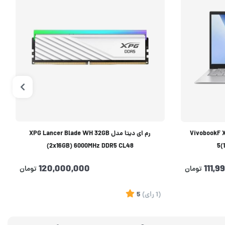
VivobookF X1404VA 
رم ای دیتا مدل XPG Lancer Blade WH 32GB
(2x16GB) 6000MHz DDR5 CL48
5(
120,000,000
111,9
تومان
تومان
(1
رای
)
5