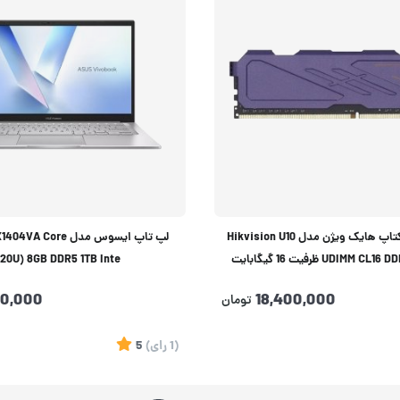
حافظه رم دسکتاپ هایک ویژن مدل Hikvision U10
لپ تاپ ایسوس مدل Core
UDIM ظرفیت 16 گیگابایت
120U) 8GB DDR5 1TB Inte
90,000
18,400,000
تومان
(1
رای
)
5