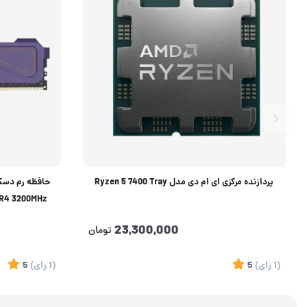
پردازنده مرکزی ای ام دی مدل Ryzen 5 7400 Tray
M CL16 DDR4 3200MHz
23,300,000
تومان
(1
رای
)
5
(1
رای
)
5