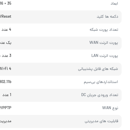
ابعاد
35 × 116 × 169 میلی‌متر
دکمه ها کلید
/Reset
تعداد پورت شبکه
4 عدد
پورت اترنت WAN
یک عدد پو
پورت اترنت LAN
3 عدد پورت 10/100
شبکه های قابل پشتیبانی
Wi-Fi 4
استانداردهای بی‌سیم
802.11b
تعداد ورودی جریان DC
1 عدد
نوع WAN
P/PPTP
قابلیت های مدیریتی
مدیریت ل