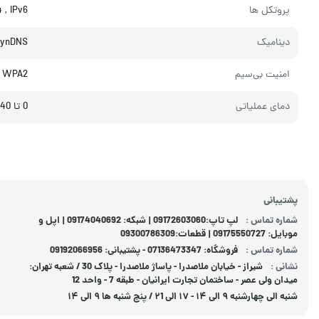
پروتکل ها
 , IPv6
دینامیک
DynDNS
امنیت بی‌سیم
, WPA2
دمای عملیاتی
0 تا 40 درجه سانتی گراد
پشتیبانی
شماره تماس :
لپ تاپ:09172603060 | شبکه: 09174040692 | اپل و
موبایل: 09175550727 | قطعات:09300786309
شماره تماس :
فروشگاه: 07136473347 - پشتیبانی: 09192066956
نشانی :
شیراز - خیابان ملاصدرا - پاساژ ملاصدرا - پلاک 30 / شعبه تهران:
میدان ولی عصر - ساختمان تجارت ایرانیان - طبقه 7 - واحد 12
شنبه الی چهارشنبه ۹ الی ۱۴ - ۱۷ الی ۲1 / پنج شنبه ها ۹ الی ۱۴