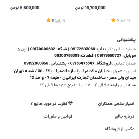
19,700,000
تومان
5,500,000
تومان
(1
رای
)
5
(1
رای
)
5
1
پشتیبانی
لپ تاپ:09172603060 | شبکه: 09174040692 | اپل و
شماره تماس :
موبایل: 09175550727 | قطعات:09300786309
فروشگاه: 07136473347 - پشتیبانی: 09192066956
شماره تماس :
شیراز - خیابان ملاصدرا - پاساژ ملاصدرا - پلاک 30 / شعبه تهران:
آدرس :
میدان ولی عصر - ساختمان تجارت ایرانیان - طبقه 7 - واحد 12
شنبه الی چهارشنبه ۹ الی ۱۴ - ۱۷ الی ۲1 / پنج شنبه ها ۹ الی ۱۴
اعتبار سنجی همکاران
نظرت در مورد جالبو ؟
درباره جالبو
قوانین و مقررات
عکس از فروشگاه