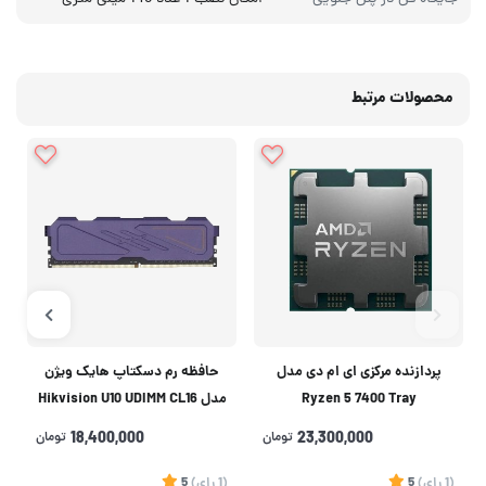
محصولات مرتبط
پردازنده مرکزی ای ام دی مدل
حافظه رم دسکتاپ هایک ویژن
Ryzen 5 7400 Tray
مدل Hikvision U10 UDIMM CL16
DDR4 3200MHz ظرفیت 16
23,300,000
تومان
18,400,000
تومان
گیگابایت
(1
رای
)
5
(1
رای
)
5
1