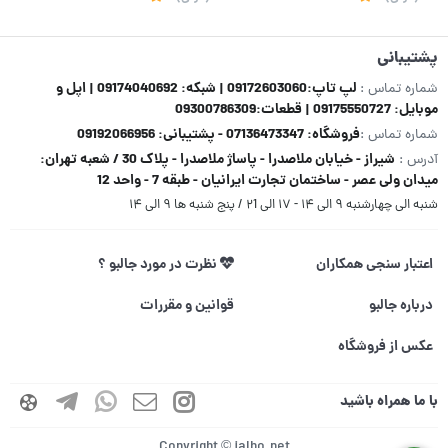
پشتیبانی
لپ تاپ:09172603060 | شبکه: 09174040692 | اپل و
شماره تماس :
موبایل: 09175550727 | قطعات:09300786309
فروشگاه: 07136473347 - پشتیبانی: 09192066956
شماره تماس :
شیراز - خیابان ملاصدرا - پاساژ ملاصدرا - پلاک 30 / شعبه تهران:
آدرس :
میدان ولی عصر - ساختمان تجارت ایرانیان - طبقه 7 - واحد 12
شنبه الی چهارشنبه ۹ الی ۱۴ - ۱۷ الی ۲1 / پنج شنبه ها ۹ الی ۱۴
اعتبار سنجی همکاران
نظرت در مورد جالبو ؟
درباره جالبو
قوانین و مقررات
عکس از فروشگاه
با ما همراه باشید
Copyright © jalbo.net