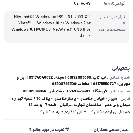
گواهی‌نامه‌ها
CE, RoHS
قابلیت پشتیبانی
Microsoft® Windows® 98SE, NT, 2000, XP,
از
Vista™ ，Windows 10 or Windows 7 or
سیستم‌عامل‌های
Windows 8, MAC® OS, NetWare®, UNIX® or
Linux.
پشتیبانی
لپ تاپ:09172603060 | شبکه: 09174040692 | اپل و
شماره تماس :
موبایل: 09175550727 | قطعات:09300786309
فروشگاه: 07136473347 - پشتیبانی: 09192066956
شماره تماس :
شیراز - خیابان ملاصدرا - پاساژ ملاصدرا - پلاک 30 / شعبه تهران:
آدرس :
میدان ولی عصر - ساختمان تجارت ایرانیان - طبقه 7 - واحد 12
شنبه الی چهارشنبه ۹ الی ۱۴ - ۱۷ الی ۲1 / پنج شنبه ها ۹ الی ۱۴
اعتبار سنجی همکاران
نظرت در مورد جالبو ؟