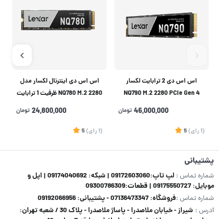
اس اس دی 2 ترابایت لکسار
اس اس دی اینترنال لکسار مدل
NQ790 M.2 2280 PCIe Gen 4
2280 NQ780 M.2 ظرفیت 1 ترابایت
NVMe
46,000,000
تومان
24,800,000
تومان
(1
رای
)
5
(1
رای
)
5
1
پشتیبانی
لپ تاپ:09172603060 | شبکه: 09174040692 | اپل و
شماره تماس :
موبایل: 09175550727 | قطعات:09300786309
فروشگاه: 07136473347 - پشتیبانی: 09192066956
شماره تماس :
شیراز - خیابان ملاصدرا - پاساژ ملاصدرا - پلاک 30 / شعبه تهران:
آدرس :