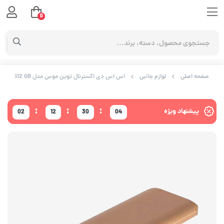
0
صفحه اصلی
لوازم جانبی
اس اس دی اکسترنال توین موس مدل TWIN MOS EXTERNAL SSD EliteDrive 512 GB
:
:
:
پیشنهاد ویژه
02
12
30
04