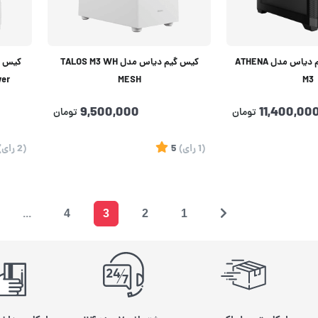
کیس کامپیوتر گیم دیاس مدل ATHENA
کیس گیم دیاس مدل TALOS M3 WH
کیس ک
wer
MESH
M3
9,500,000
11,400,00
تومان
تومان
(1
رای
)
5
(2
رای
)
...
4
3
2
1