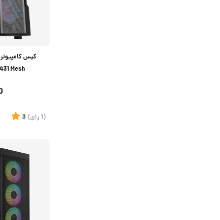
کیس کامپیوتر
431 Mesh
0
(1
رای
)
3