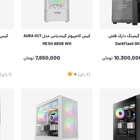
 گیمینگ دارک فلش
کیس کامپیوتر گیمدیاس مدل AURA GC7
MESH ARGB WH
DarkFlash DK
7,650,000
10,300,00
تومان
تومان
(2
رای
)
4
(1
رای
)