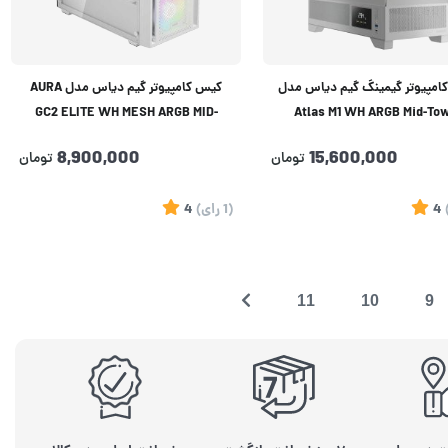
امپیوتر گیمینگ گیم دیاس مدل
کیس کامپیوتر گیم دیاس مدل AURA
GC2 ELITE WH MESH ARGB MID-
Atlas M1 WH ARGB Mid-To
Tower Case
8,900,000
15,600,000
تومان
تومان
4
(1
رای
)
4
11
10
9