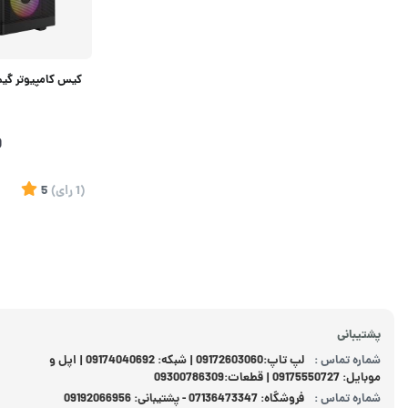
0
(1
رای
)
5
پشتیبانی
شماره تماس :
لپ تاپ:09172603060 | شبکه: 09174040692 | اپل و
موبایل: 09175550727 | قطعات:09300786309
شماره تماس :
فروشگاه: 07136473347 - پشتیبانی: 09192066956