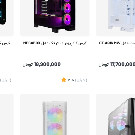
 GT-AQ16 MW
کیس کامپیوتر مستر تک مدل MEGABOX
18,900,000
17,700,00
تومان
تومان
(2
رای
)
2.5
(1
رای
)