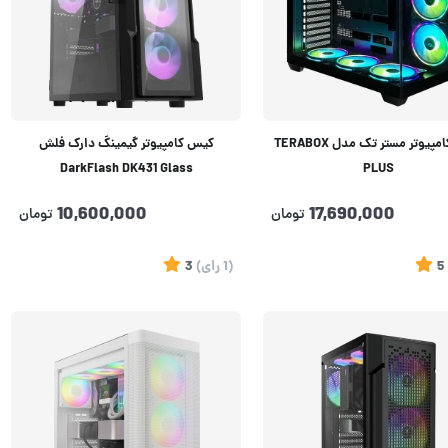
کیس کامپیوتر مستر تک مدل TERABOX
کیس کامپیوتر گیمینگ دارک فلش
DarkFlash DK431 Glass
PLUS
10,600,000
17,690,000
تومان
تومان
5
(1
رای
)
3