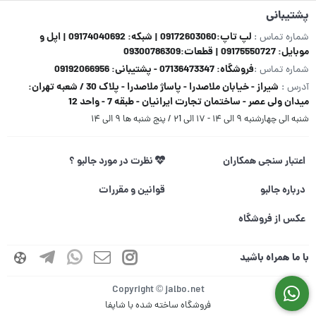
پشتیبانی
لپ تاپ:09172603060 | شبکه: 09174040692 | اپل و
شماره تماس :
موبایل: 09175550727 | قطعات:09300786309
فروشگاه: 07136473347 - پشتیبانی: 09192066956
شماره تماس :
شیراز - خیابان ملاصدرا - پاساژ ملاصدرا - پلاک 30 / شعبه تهران:
آدرس :
میدان ولی عصر - ساختمان تجارت ایرانیان - طبقه 7 - واحد 12
شنبه الی چهارشنبه ۹ الی ۱۴ - ۱۷ الی ۲1 / پنج شنبه ها ۹ الی ۱۴
اعتبار سنجی همکاران
نظرت در مورد جالبو ؟
درباره جالبو
قوانین و مقررات
عکس از فروشگاه
با ما همراه باشید
Copyright © jalbo.net
فروشگاه ساخته شده با شاپفا