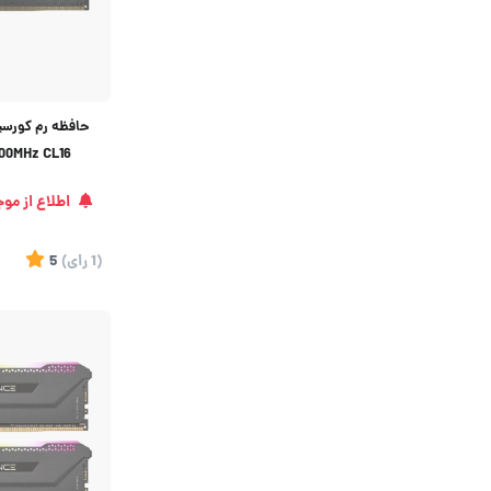
00MHz CL16
اطلاع از مو
(1
رای
)
5