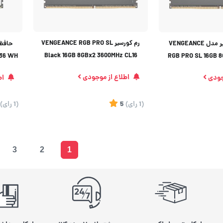
رم کورسیر VENGEANCE RGB PRO SL
حافظه رم کورسیر مدل VENGEANCE
Black 16GB 8GBx2 3600MHz CL16
L36 WH
RGB PRO SL 16GB 
Dual
CL18
اطلاع از موجودی
جودی
اط
(1
رای
)
5
(1
رای
)
3
2
1