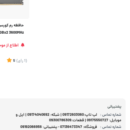
8GBx2 3600MHz
اطلاع از مو
(1
رای
)
5
پشتیبانی
شماره تماس :
لپ تاپ:09172603060 | شبکه: 09174040692 | اپل و
موبایل: 09175550727 | قطعات:09300786309
شماره تماس :
فروشگاه: 07136473347 - پشتیبانی: 09192066956