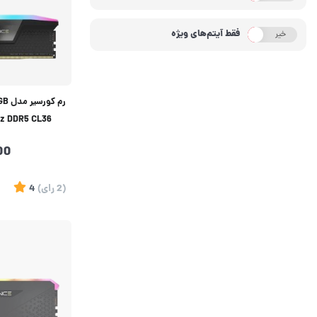
فقط آیتم‌های ویژه
خیر
بله
رم 
z DDR5 CL36
00
(2
رای
)
4