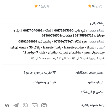
(1
رای
)
5
(1
رای
)
5
پشتیبانی
لپ تاپ:09172603060 | شبکه: 09174040692 | اپل و
شماره تماس :
موبایل: 09175550727 | قطعات:09300786309
فروشگاه: 07136473347 - پشتیبانی: 09192066956
شماره تماس :
شیراز - خیابان ملاصدرا - پاساژ ملاصدرا - پلاک 30 / شعبه تهران:
آدرس :
میدان ولی عصر - ساختمان تجارت ایرانیان - طبقه 7 - واحد 12
شنبه الی چهارشنبه ۹ الی ۱۴ - ۱۷ الی ۲1 / پنج شنبه ها ۹ الی ۱۴
اعتبار سنجی همکاران
نظرت در مورد جالبو ؟
درباره جالبو
قوانین و مقررات
عکس از فروشگاه
با ما همراه باشید