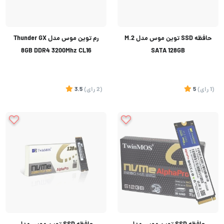
حافظه SSD توین موس مدل M.2
رم توین موس مدل Thunder GX
8GB DDR4 3200Mhz CL16
SATA 128GB
(1
رای
)
5
(2
رای
)
3.5