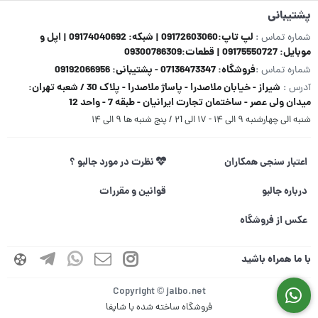
پشتیبانی
لپ تاپ:09172603060 | شبکه: 09174040692 | اپل و
شماره تماس :
موبایل: 09175550727 | قطعات:09300786309
فروشگاه: 07136473347 - پشتیبانی: 09192066956
شماره تماس :
شیراز - خیابان ملاصدرا - پاساژ ملاصدرا - پلاک 30 / شعبه تهران:
آدرس :
میدان ولی عصر - ساختمان تجارت ایرانیان - طبقه 7 - واحد 12
شنبه الی چهارشنبه ۹ الی ۱۴ - ۱۷ الی ۲1 / پنج شنبه ها ۹ الی ۱۴
اعتبار سنجی همکاران
نظرت در مورد جالبو ؟
درباره جالبو
قوانین و مقررات
عکس از فروشگاه
با ما همراه باشید
Copyright © jalbo.net
فروشگاه ساخته شده با شاپفا