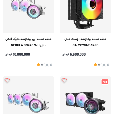
خنک کننده پردازنده اوست مدل
خنک کننده آبی پردازنده دارک فلش
GT-AV1204T ARGB
مدل NEBULA DN240 WH
5,500,000
تومان
10,800,000
تومان
(1
رای
)
5
(1
رای
)
5
%3