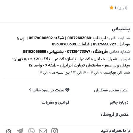
(1
رای
)
5
پشتیبانی
لپ تاپ:09172603060 | شبکه: 09174040692 | اپل و
شماره تماس :
موبایل: 09175550727 | قطعات:09300786309
فروشگاه: 07136473347 - پشتیبانی: 09192066956
شماره تماس :
شیراز - خیابان ملاصدرا - پاساژ ملاصدرا - پلاک 30 / شعبه تهران:
آدرس :
میدان ولی عصر - ساختمان تجارت ایرانیان - طبقه 7 - واحد 12
شنبه الی چهارشنبه ۹ الی ۱۴ - ۱۷ الی ۲1 / پنج شنبه ها ۹ الی ۱۴
اعتبار سنجی همکاران
نظرت در مورد جالبو ؟
درباره جالبو
قوانین و مقررات
عکس از فروشگاه
با ما همراه باشید