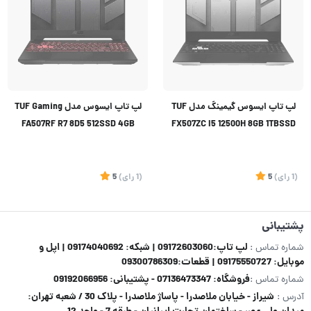
لپ تاپ ایسوس گیمینگ مدل TUF
لپ تاپ ایسوس مدل TUF Gaming
FA507RF R7 8D5 512SSD 4GB
FX507ZC I5 12500H 8GB 1TBSSD
4GB 3050
(1
رای
)
5
(1
رای
)
5
پشتیبانی
لپ تاپ:09172603060 | شبکه: 09174040692 | اپل و
شماره تماس :
موبایل: 09175550727 | قطعات:09300786309
فروشگاه: 07136473347 - پشتیبانی: 09192066956
شماره تماس :
شیراز - خیابان ملاصدرا - پاساژ ملاصدرا - پلاک 30 / شعبه تهران:
آدرس :