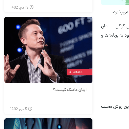
19
دی
1402
می‌پذیرد.
ی گوگل ، ایمان
 به برنامه‌ها و
ایلان ماسک کیست؟
اه این روش هست
5
دی
1402