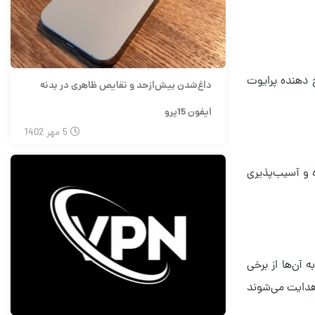
ای پاسخ دهنده پرایوت
داغ‌شدن بیش‌از‌حد و نقایص ظاهری در بدنه
ایفون 15پرو
5
مهر
1402
واست‌ها تحت هدایت کانالی رمزنگاری شده با دو پروتکل TLS و HTTPS عبور کرده و آسیب‌پذیری
به آن‌ها از برخی
‌ها ، آن دسته از درخواست‌های DNS به صورت هوشمند هدایت می‌شوند