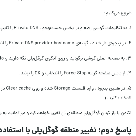
شروع می‌کنیم:
۱. به تنظیمات گوشی رفته و در بخش جست‌وجو ، Private DNS را تایپ کنید و به نتیجه جست‌وجو بروید.
۲. در پنجره‌ی باز شده ، گزینه‌ی Private DNS provider hostname را انتخاب کرده و آدرس free.shecan.ir را وارد کرده و save را بزنید.
۳. به صفحه اصلی گوشی برگردید و روی آیکون گوگل‌پلی نگه دارید و App info را انتخاب کنید.
۴. از پایین صفحه گزینه Force Stop را انتخاب و OK را بزنید.
انتخاب کنید.)
اکنون با باز کردن گوگل‌پلی منطقه‌ی آن تغییر خواهد کرد و می‌توانید به
پاسخ دوم؛ تغییر منطقه گوگل‌پلی با استفاده از برنامه rds