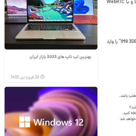
برای این‌ کار ابتدا این برنامه را نصب کنید؛ حتما توجه داشته باشید که از قبل با استفاده از ابزارهای تغییر IP معتبر که مشکلاتی مانند DNS Leak و یا WebRTC
حال در صفحه اصلی برنامه به Settings بروید، سپس در Profile، در منوی باز شده کشور را United Kingdom قرار دهید، در Postcode، عبارت “IM9 3DB” را وارد
بهترین لپ تاپ های 2023 بازار ایران
22
فروردین
1402
مطلب باشد.
شد؟
فه کنید.
 خواهد شد