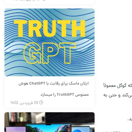
ایلان ماسک برای رقابت با ChatGPT هوش
ایی که گوگل معمولاً
مصنوعی TruthGPT را میسازد
ی‌کند و حتی به
29
فروردین
1402
د.